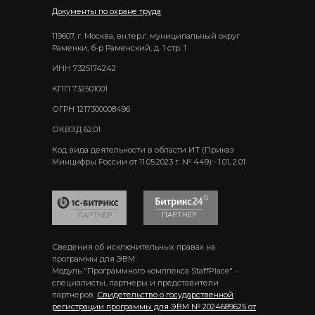
Документы по охране труда
119607, г. Москва, вн.тер.г. муниципальный округ
Раменки, б-р Раменский, д. 1 стр. 1
ИНН 7325174242
КПП 732501001
ОГРН 1217300008496
ОКВЭД 62.01
Код вида деятельности в области ИТ (Приказ
Минцифры России от 11.05.2023 г. № 449):- 1.01, 2.01
Сведения об исключительных правах на
программы для ЭВМ:
Модуль "Программного комплекса StaffPlace" -
специалисты, партнеры и представители
партнеров.
Свидетельство о государственной
регистрации программы для ЭВМ № 2024689625 от