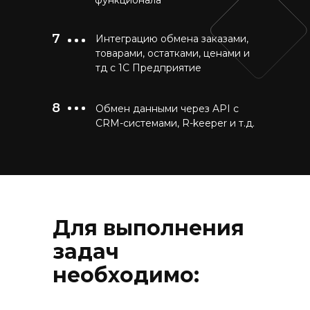
функционала
7
Интеграцию обмена заказами,
товарами, остатками, ценами и
тд с 1С Предприятие
8
Обмен данными через API с
CRM-системами, R-keeper и т.д.
Для выполнения
задач
необходимо: