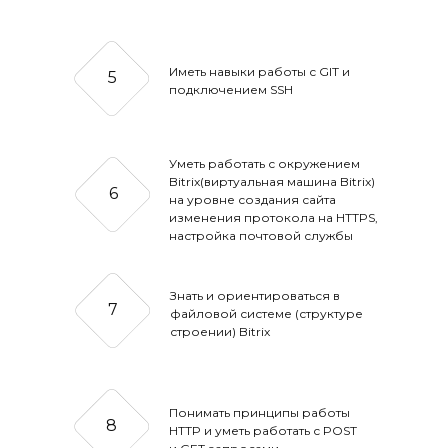
Иметь навыки работы с GIT и
5
подключением SSH
Уметь работать с окружением
Bitrix(виртуальная машина Bitrix)
6
на уровне создания сайта
изменения протокола на HTTPS,
настройка почтовой службы
Знать и ориентироваться в
7
файловой системе (структуре
строении) Bitrix
Понимать принципы работы
8
HTTP и уметь работать с POST