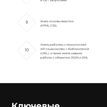
и GET запросами
Знать основы верстки
9
(HTML,CSS)
Уметь работать с технологией
API (знакомство с библиотекой
10
cURL), а также иметь навыки
работы с объектом JSON и XML
Ключевые