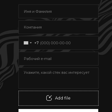
+7
Add file