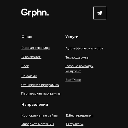
О нас
Услуги
Главная страница
Аутстафф специалистов
О компании
Техподдержка
Блог
Готовые команды
на проект
Вакансии
StaffPlace
Стажерская программа
Партнерская программа
Направления
Корпоративные сайты
Edtech-решения
Интернет-магазины
Битрикс24