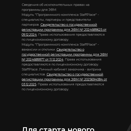
Сведения об исключительных правах на
программы для ЭВМ:
Модуль "Программного комплекса StaffPlace" -
специалисты, партнеры и представители
партнеров.
Свидетельство о государственной
регистрации программы для ЭВМ № 2024689625 от
09.12.2024
. Права использования предоставляются
по лицензионному договору.
Модуль "Программного комплекса StaffPlace" -
вакансии и отклики.
Свидетельство о
государственной регистрации программы для ЭВМ
№ 2024689977 от 11.12.2024
. Права использования
предоставляются по лицензионному договору.
StaffPlace: Личный кабинет заказчика - витрина
специалистов.
Свидетельство о государственной
регистрации программы для ЭВМ № 2025694084 от
03.12.2025
. Права использования предоставляются
по лицензионному договору.
Для старта нового