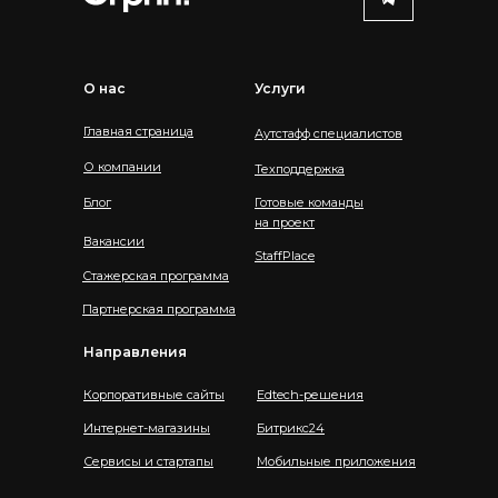
О нас
Услуги
Главная страница
Аутстафф специалистов
О компании
Техподдержка
Блог
Готовые команды
на проект
Вакансии
StaffPlace
Стажерская программа
Партнерская программа
Направления
Корпоративные сайты
Edtech-решения
Интернет-магазины
Битрикс24
Сервисы и стартапы
Мобильные приложения